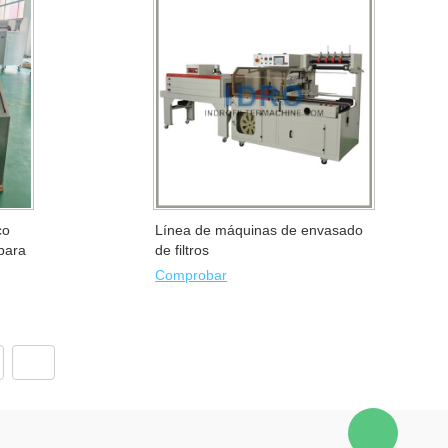
co
Línea de máquinas de envasado
para
de filtros
ureza
Comprobar