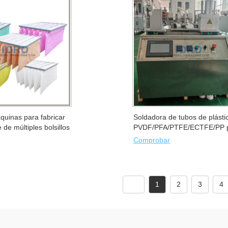
quinas para fabricar
Soldadora de tubos de plásti
re de múltiples bolsillos
PVDF/PFA/PTFE/ECTFE/PP 
sistemas de fluidos de alta p
Comprobar
1
2
3
4