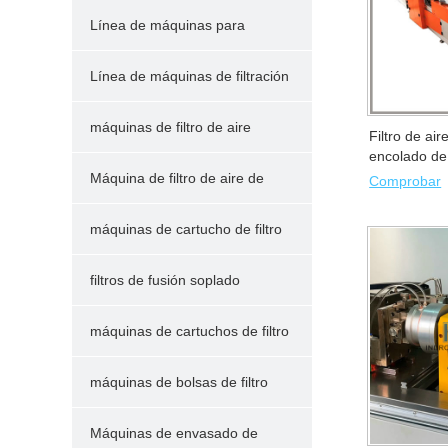
Línea de máquinas para
cartuchos de filtro de cápsulas
Línea de máquinas de filtración
plisada para piscinas/spas
máquinas de filtro de aire
Filtro de air
encolado de 
producción 
plisado
Máquina de filtro de aire de
Comprobar
bolsillo
máquinas de cartucho de filtro
de polvo
filtros de fusión soplado
máquinas
máquinas de cartuchos de filtro
enrollados
máquinas de bolsas de filtro
Máquinas de envasado de