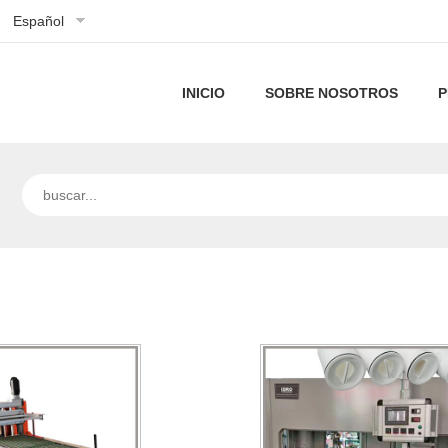
Español
INICIO
SOBRE NOSOTROS
P
Perfil
de
Nuestra
la
tecnología
empresa