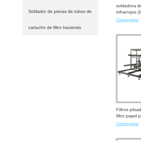
soldadora de
filtros
Soldador de piezas de tubos de
infrarrojos 
soldadura
Comprobar
plástico
cartucho de filtro haciendo
partes
Filtros plisa
filtro papel
Comprobar