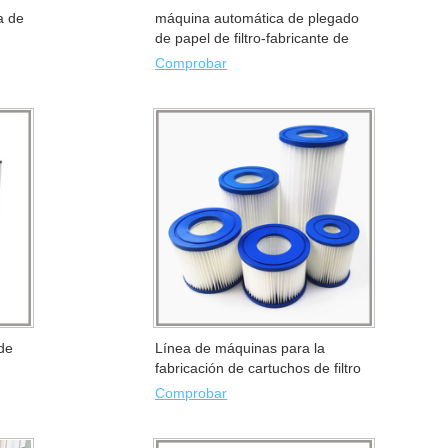
a de
máquina automática de plegado
plástico
de papel de filtro-fabricante de
pliegues WM
Comprobar
 de
Línea de máquinas para la
fabricación de cartuchos de filtro
plisados para piscinas/spas
Comprobar