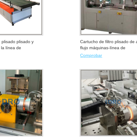
e plisado plisado y
Cartucho de filtro plisado de 
la línea de
flujo máquinas-línea de
de la máquina.
producción
Comprobar