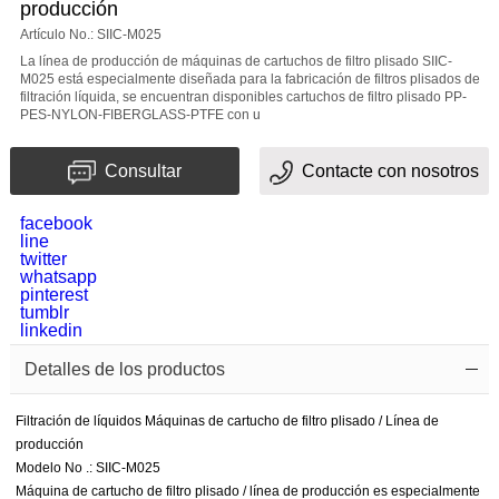
producción
Artículo No.: SIIC-M025
Mensaje
La línea de producción de máquinas de cartuchos de filtro plisado SIIC-
M025 está especialmente diseñada para la fabricación de filtros plisados de
filtración líquida, se encuentran disponibles cartuchos de filtro plisado PP-
PES-NYLON-FIBERGLASS-PTFE con u
Consultar
Contacte con nosotros
facebook
El
line
twitter
whatsapp
Código
pinterest
tumblr
de
linkedin
confirmación
Detalles de los productos
Filtración de líquidos Máquinas de cartucho de filtro plisado / Línea de
producción
Modelo No .: SIIC-M025
Máquina de cartucho de filtro plisado / línea de producción es especialmente