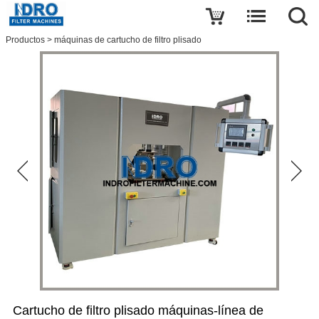
Escribe una reseña
Productos
>
máquinas de cartucho de filtro plisado
Cartucho
de
filtro
plisado
máquinas-
línea
de
producción
El
nombre
correo
electronico
Tema
Cartucho de filtro plisado máquinas-línea de