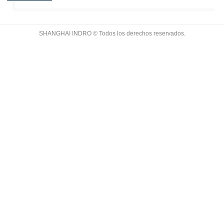
cartuchos de filtro de hilo de algodón, como Fin,
222, 226, extremos de ajuste y ta
SHANGHAI INDRO © Todos los derechos reservados.