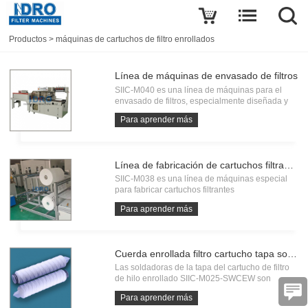
Productos
>
máquinas de cartuchos de filtro enrollados
Línea de máquinas de envasado de filtros
SIIC-M040 es una línea de máquinas para el
envasado de filtros, especialmente diseñada y
utilizada para el envasado de diferentes tipos de
Para aprender más
filtros, incluyendo cartuchos de filtro para
piscinas/SPA, filtros de soplado fundido, filtros de
hilo enrollado, fi
Línea de fabricación de cartuchos filtrantes para bobinado/envoltura/bobinado de medios multicapa
SIIC-M038 es una línea de máquinas especial
para fabricar cartuchos filtrantes
enrollados/envueltos con medios multicapa, los
Para aprender más
filtros están construidos a partir de un núcleo
interno y múltiples capas de tela fundida de
polipropileno degradado como membran
Cuerda enrollada filtro cartucho tapa soldadoras-máquinas de soldadura
Las soldadoras de la tapa del cartucho de filtro
de hilo enrollado SIIC-M025-SWCEW son
máquinas especiales para soldar tapas y
Para aprender más
extremos de conexión de pp, fibra de vidrio,