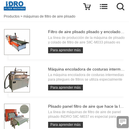
Productos
>
máquinas de filtro de aire plisado
Filtro de aire plisado plisado y encolado de la línea de producción de la máquina.
La línea de producción de la máquina de plisado
y colado de filtro de aire SIIC-M033 plisado es
especial para hacer plisados y colado de filtros
Para aprender más
de aire plisados, como mini plisados, filtro de
aire plisado compacto, W-V filtros de aire, filtros
de panel p
Máquina encoladora de costuras intermedias para pliegues de filtros
La máquina encoladora de costuras intermedias
para pliegues de filtros se utiliza especialmente
para la costura intermedia de pliegues de filtros
Para aprender más
de cartuchos para colectores de polvo, pliegues
de filtros de aire, pliegues de filtros hidráulicos,
pliegues
Plisado panel filtro de aire que hace la línea de máquinas
La línea de máquinas de filtro de aire de panel
plisado INDRO SIIC-M037 es especial para
hacer filtros de panel plisado de eficiencia
Para aprender más
primaria con marcos de metal o marcos de