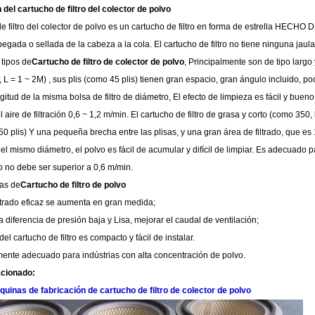
 del cartucho de filtro del colector de polvo
e filtro del colector de polvo es un cartucho de filtro en forma de estrella HECHO DE
pegada o sellada de la cabeza a la cola. El cartucho de filtro no tiene ninguna jaula 
tipos de
Cartucho de filtro de colector de polvo
, Principalmente son de tipo largo 
 L = 1 ~ 2M) , sus plis (como 45 plis) tienen gran espacio, gran ángulo incluido, po
gitud de la misma bolsa de filtro de diámetro, El efecto de limpieza es fácil y bueno
 aire de filtración 0,6 ~ 1,2 m/min. El cartucho de filtro de grasa y corto (como 35
350 plis) Y una pequeña brecha entre las plisas, y una gran área de filtrado, que e
el mismo diámetro, el polvo es fácil de acumular y difícil de limpiar. Es adecuado pa
do no debe ser superior a 0,6 m/min.
cas de
Cartucho de filtro de polvo
iltrado eficaz se aumenta en gran medida;
 diferencia de presión baja y Lisa, mejorar el caudal de ventilación;
el cartucho de filtro es compacto y fácil de instalar.
ente adecuado para indústrias con alta concentración de polvo.
acionado:
uinas de fabricación de cartucho de filtro de colector de polvo