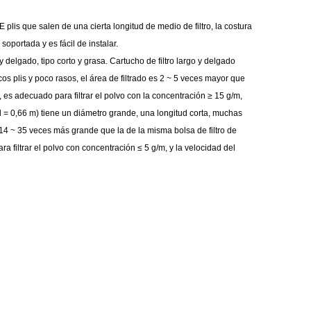
de
filtración
de
filtro
de
filtros
 plis que salen de una cierta longitud de medio de filtro, la costura
soportada y es fácil de instalar.
filtro
plisada
aire
de
cartucho
de
máquinas
y delgado, tipo corto y grasa. Cartucho de filtro largo y delgado
cos plis y poco rasos, el área de filtrado es 2 ~ 5 veces mayor que
de
para
plisado
aire
de
fusión
de
máquinas
, es adecuado para filtrar el polvo con la concentración ≥ 15 g/m,
cápsulas
piscinas/spas
de
filtro
0, l = 0,66 m) tiene un diámetro grande, una longitud corta, muchas
soplado
cartuchos
de
Máquinas
s 14 ~ 35 veces más grande que la de la misma bolsa de filtro de
bolsillo
de
máquinas
de
bolsas
de
Soldador
ra filtrar el polvo con concentración ≤ 5 g/m, y la velocidad del
polvo
filtro
de
envasado
de
cartucho
enrollados
filtro
de
piezas
de
filtros
de
filtro
tubos
haciendo
de
partes