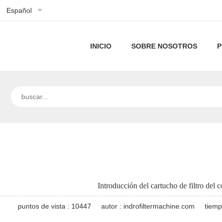
Español
INICIO
SOBRE NOSOTROS
P
Perfil
de
Nuestra
la
tecnología
empresa
Introducción del cartucho de filtro del 
puntos de vista : 10447
autor : indrofiltermachine.com
tiemp