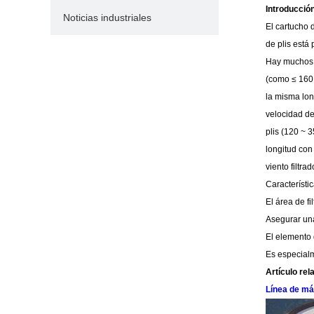
Introducción
Noticias industriales
El cartucho d
de plis está 
Hay muchos 
(como ≤ 160,
la misma lon
velocidad del
plis (120 ~ 
longitud con 
viento filtra
Característi
El área de f
Asegurar una
El elemento d
Es especialm
Artículo rel
Línea de máq