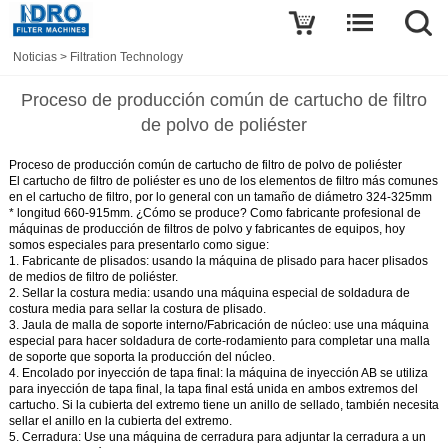
Noticias
>
Filtration Technology
Proceso de producción común de cartucho de filtro
de polvo de poliéster
Proceso de producción común de cartucho de filtro de polvo de poliéster
El cartucho de filtro de poliéster es uno de los elementos de filtro más comunes
en el cartucho de filtro, por lo general con un tamaño de diámetro 324-325mm
* longitud 660-915mm. ¿Cómo se produce? Como fabricante profesional de
máquinas de producción de filtros de polvo y fabricantes de equipos, hoy
somos especiales para presentarlo como sigue:
1. Fabricante de plisados: usando la máquina de plisado para hacer plisados
de medios de filtro de poliéster.
2. Sellar la costura media: usando una máquina especial de soldadura de
costura media para sellar la costura de plisado.
3. Jaula de malla de soporte interno/Fabricación de núcleo: use una máquina
especial para hacer soldadura de corte-rodamiento para completar una malla
de soporte que soporta la producción del núcleo.
4. Encolado por inyección de tapa final: la máquina de inyección AB se utiliza
para inyección de tapa final, la tapa final está unida en ambos extremos del
cartucho. Si la cubierta del extremo tiene un anillo de sellado, también necesita
sellar el anillo en la cubierta del extremo.
5. Cerradura: Use una máquina de cerradura para adjuntar la cerradura a un