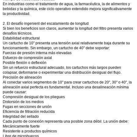
En industrias como el tratamiento de agua, la farmacéutica, la de alimentos y
bebidas y la química, este ciclo operativo extendido mejora significativamente
la productividad.
2. El desafío ingenieril del escalamiento de longitud
Si bien los beneficios son claros, aumentar la longitud del filtro presenta varios
desafíos técnicos.
Estabilidad estructural
Un cartucho de 10" presenta una tensión axial relativamente baja durante su
funcionamiento. Sin embargo, un cartucho de 40" debe soportar:
Fuerzas de presión interna más elevadas
Esfuerzo de compresión axial
Posible flexión o deflexión
Sin un refuerzo estructural adecuado, los cartuchos más largos pueden
colapsar, deformarse o experimentar una distribución desigual del flujo.
Precisión de alineación
Al conectar varios segmentos de 10" para crear cartuchos de 20", 30" o 40", la
alineación axial perfecta es fundamental. Incluso una desalineación mínima
puede causar:
Compresión desigual de los pliegues
Distorsión de los medios
Fugas en secciones de unión
Eficiencia de filtración reducida
Integridad del sellado
Cada punto de conexión representa una posible zona débil. La unión debe:
Mecánicamente fuerte
Resistente a productos químicos
Libre de microhuecos