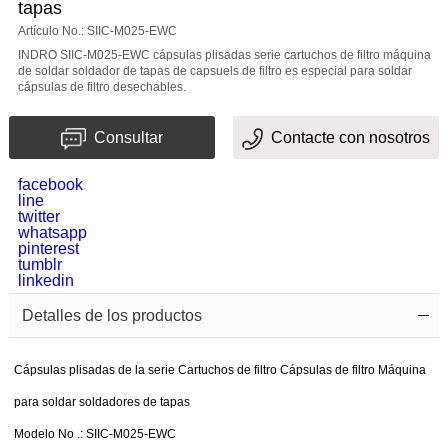
tapas
Artículo No.: SIIC-M025-EWC
Mensaje
INDRO SIIC-M025-EWC cápsulas plisadas serie cartuchos de filtro máquina
de soldar soldador de tapas de capsuels de filtro es especial para soldar
cápsulas de filtro desechables.
Consultar
Contacte con nosotros
facebook
line
twitter
El
whatsapp
pinterest
Código
tumblr
linkedin
de
Detalles de los productos
confirmación
Cápsulas plisadas de la serie Cartuchos de filtro Cápsulas de filtro Máquina
para soldar soldadores de tapas
Modelo No .: SIIC-M025-EWC