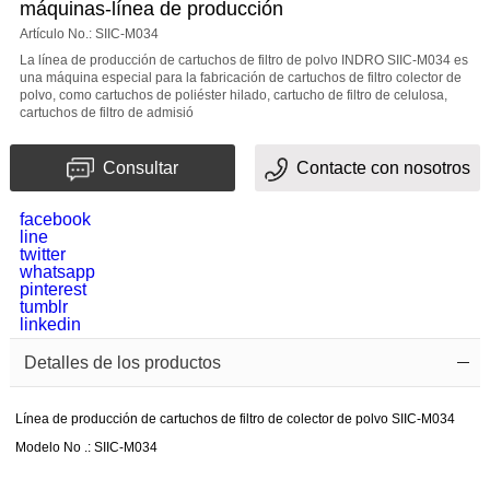
máquinas-línea de producción
Tema
Artículo No.: SIIC-M034
La línea de producción de cartuchos de filtro de polvo INDRO SIIC-M034 es
una máquina especial para la fabricación de cartuchos de filtro colector de
polvo, como cartuchos de poliéster hilado, cartucho de filtro de celulosa,
Mensaje
cartuchos de filtro de admisió
Consultar
Contacte con nosotros
facebook
line
twitter
whatsapp
pinterest
El
tumblr
linkedin
Código
Detalles de los productos
de
confirmación
Línea de producción de cartuchos de filtro de colector de polvo SIIC-M034
Modelo No .: SIIC-M034