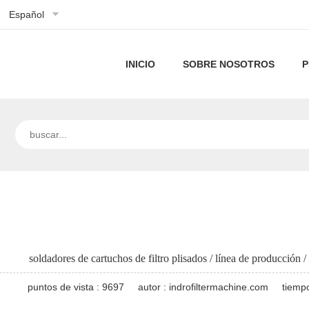
Español
INICIO
SOBRE NOSOTROS
P
Perfil
de
Nuestra
la
tecnología
empresa
soldadores de cartuchos de filtro plisados / línea de producción 
puntos de vista : 9697
autor : indrofiltermachine.com
tiemp