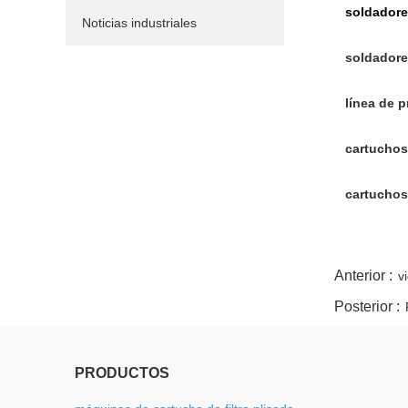
soldadores
Noticias industriales
soldadore
línea de p
cartuchos
cartuchos
twitter
whatsapp
pinterest
tumblr
linkedin
Anterior :
v
Posterior :
PRODUCTOS