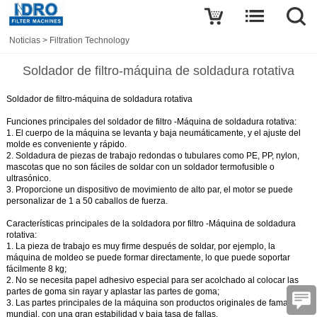
Noticias
>
Filtration Technology
Soldador de filtro-máquina de soldadura rotativa
Soldador de filtro-máquina de soldadura rotativa
Funciones principales del
soldador
de
filtro
-Máquina de soldadura rotativa:
1. El cuerpo de la máquina se levanta y baja neumáticamente, y el ajuste del
molde es conveniente y rápido.
2. Soldadura de piezas de trabajo redondas o tubulares como PE, PP, nylon,
mascotas que no son fáciles de soldar con un soldador termofusible o
ultrasónico.
3. Proporcione un dispositivo de movimiento de alto par, el motor se puede
personalizar de 1 a 50 caballos de fuerza.
Características principales de la
soldadora por filtro
-Máquina de soldadura
rotativa:
1. La pieza de trabajo es muy firme después de soldar, por ejemplo, la
máquina de moldeo se puede formar directamente, lo que puede soportar
fácilmente 8 kg;
2. No se necesita papel adhesivo especial para ser acolchado al colocar las
partes de goma sin rayar y aplastar las partes de goma;
3. Las partes principales de la máquina son productos originales de fama
mundial, con una gran estabilidad y baja tasa de fallas.