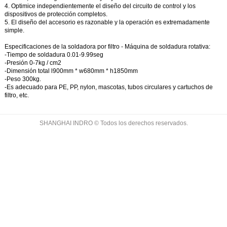
4. Optimice independientemente el diseño del circuito de control y los
dispositivos de protección completos.
5. El diseño del accesorio es razonable y la operación es extremadamente
simple.
Especificaciones de la
soldadora por filtro -
Máquina de soldadura rotativa:
-Tiempo de soldadura 0.01-9.99seg
-Presión 0-7kg / cm2
-Dimensión total l900mm * w680mm * h1850mm
-Peso 300kg.
-Es adecuado para PE, PP, nylon, mascotas, tubos circulares y cartuchos de
filtro, etc.
SHANGHAI INDRO © Todos los derechos reservados.