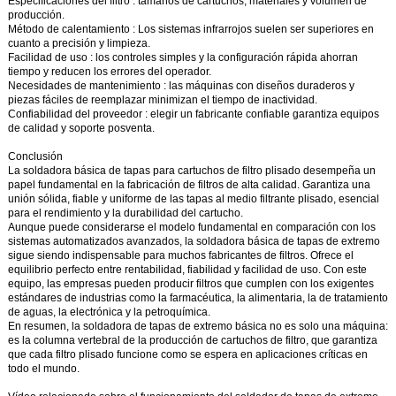
Especificaciones del filtro
: tamaños de cartuchos, materiales y volumen de
producción.
Método de calentamiento
: Los sistemas infrarrojos suelen ser superiores en
cuanto a precisión y limpieza.
Facilidad de uso
: los controles simples y la configuración rápida ahorran
tiempo y reducen los errores del operador.
Necesidades de mantenimiento
: las máquinas con diseños duraderos y
piezas fáciles de reemplazar minimizan el tiempo de inactividad.
Confiabilidad del proveedor
: elegir un fabricante confiable garantiza equipos
de calidad y soporte posventa.
Conclusión
La
soldadora básica de tapas para cartuchos de filtro plisado
desempeña un
papel fundamental en la fabricación de filtros de alta calidad. Garantiza una
unión sólida, fiable y uniforme de las tapas al medio filtrante plisado, esencial
para el rendimiento y la durabilidad del cartucho.
Aunque puede considerarse el modelo fundamental en comparación con los
sistemas automatizados avanzados, la soldadora básica de tapas de extremo
sigue siendo indispensable para muchos fabricantes de filtros. Ofrece el
equilibrio perfecto entre rentabilidad, fiabilidad y facilidad de uso. Con este
equipo, las empresas pueden producir filtros que cumplen con los exigentes
estándares de industrias como la farmacéutica, la alimentaria, la de tratamiento
de aguas, la electrónica y la petroquímica.
En resumen, la soldadora de tapas de extremo básica no es solo una máquina:
es la columna vertebral de la producción de cartuchos de filtro, que garantiza
que cada filtro plisado funcione como se espera en aplicaciones críticas en
todo el mundo.