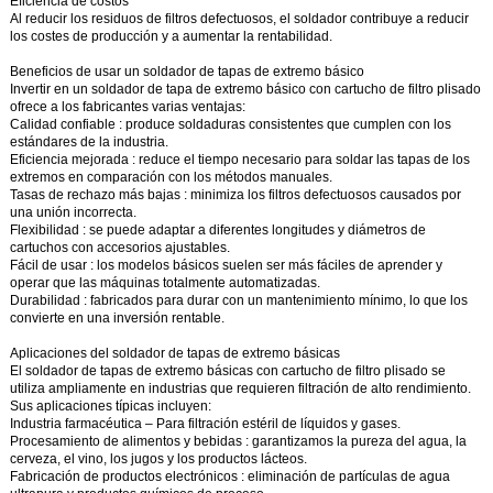
Eficiencia de costos
Al reducir los residuos de filtros defectuosos, el soldador contribuye a reducir
los costes de producción y a aumentar la rentabilidad.
Beneficios de usar un soldador de tapas de extremo básico
Invertir en un soldador de tapa de extremo básico con cartucho de filtro plisado
ofrece a los fabricantes varias ventajas:
Calidad confiable
: produce soldaduras consistentes que cumplen con los
estándares de la industria.
Eficiencia mejorada
: reduce el tiempo necesario para soldar las tapas de los
extremos en comparación con los métodos manuales.
Tasas de rechazo más bajas
: minimiza los filtros defectuosos causados por
una unión incorrecta.
Flexibilidad
: se puede adaptar a diferentes longitudes y diámetros de
cartuchos con accesorios ajustables.
Fácil de usar
: los modelos básicos suelen ser más fáciles de aprender y
operar que las máquinas totalmente automatizadas.
Durabilidad
: fabricados para durar con un mantenimiento mínimo, lo que los
convierte en una inversión rentable.
Aplicaciones del soldador de tapas de extremo básicas
El soldador de tapas de extremo básicas con cartucho de filtro plisado se
utiliza ampliamente en industrias que requieren filtración de alto rendimiento.
Sus aplicaciones típicas incluyen:
Industria farmacéutica
– Para filtración estéril de líquidos y gases.
Procesamiento de alimentos y bebidas
: garantizamos la pureza del agua, la
cerveza, el vino, los jugos y los productos lácteos.
Fabricación de productos electrónicos
: eliminación de partículas de agua