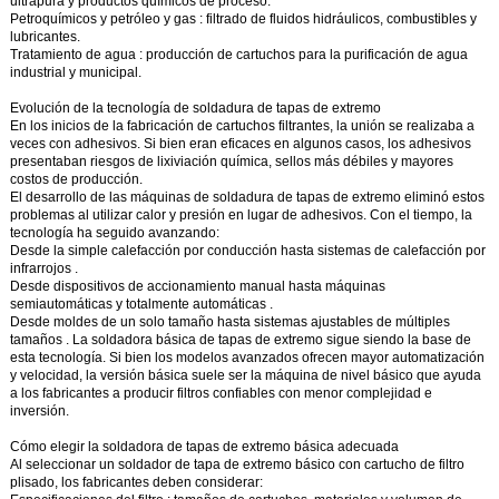
ultrapura y productos químicos de proceso.
Petroquímicos y petróleo y gas
: filtrado de fluidos hidráulicos, combustibles y
lubricantes.
Tratamiento de agua
: producción de cartuchos para la purificación de agua
industrial y municipal.
Evolución de la tecnología de soldadura de tapas de extremo
En los inicios de la fabricación de cartuchos filtrantes, la unión se realizaba a
veces con adhesivos. Si bien eran eficaces en algunos casos, los adhesivos
presentaban riesgos de lixiviación química, sellos más débiles y mayores
costos de producción.
El desarrollo de
las máquinas de soldadura de tapas de extremo
eliminó estos
problemas al utilizar calor y presión en lugar de adhesivos. Con el tiempo, la
tecnología ha seguido avanzando:
Desde la simple calefacción por conducción hasta
sistemas de calefacción por
infrarrojos
.
Desde dispositivos de accionamiento manual hasta
máquinas
semiautomáticas y totalmente automáticas
.
Desde moldes de un solo tamaño hasta
sistemas ajustables de múltiples
tamaños
.
La soldadora básica de tapas de extremo
sigue siendo la base de
esta tecnología. Si bien los modelos avanzados ofrecen mayor automatización
y velocidad, la versión básica suele ser la máquina de nivel básico que ayuda
a los fabricantes a producir filtros confiables con menor complejidad e
inversión.
Cómo elegir la soldadora de tapas de extremo básica adecuada
Al seleccionar un soldador de tapa de extremo básico con cartucho de filtro
plisado, los fabricantes deben considerar: