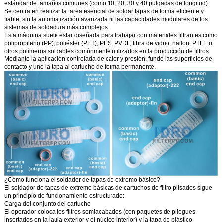
estándar de tamaños comunes (como 10, 20, 30 y 40 pulgadas de longitud).
Se centra en realizar la tarea esencial de soldar tapas de forma eficiente y
fiable, sin la automatización avanzada ni las capacidades modulares de los
sistemas de soldadura más complejos.
Esta máquina suele estar diseñada para trabajar con materiales filtrantes como
polipropileno (PP), poliéster (PET), PES, PVDF, fibra de vidrio, nailon, PTFE u
otros polímeros soldables comúnmente utilizados en la producción de filtros.
Mediante la aplicación controlada de calor y presión, funde las superficies de
contacto y une la tapa al cartucho de forma permanente.
¿Cómo funciona el soldador de tapas de extremo básico?
El soldador de tapas de extremo básicas de cartuchos de filtro plisados sigue
un principio de funcionamiento estructurado:
Carga del conjunto del cartucho
El operador coloca los filtros semiacabados (con paquetes de pliegues
insertados en la jaula exterior y el núcleo interior) y la tapa de plástico