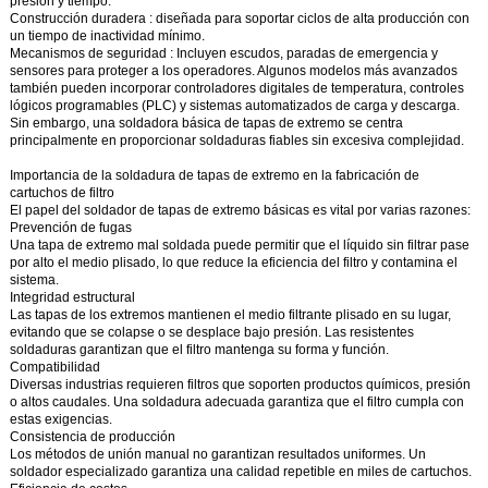
presión y tiempo.
Construcción duradera
: diseñada para soportar ciclos de alta producción con
un tiempo de inactividad mínimo.
Mecanismos de seguridad
: Incluyen escudos, paradas de emergencia y
sensores para proteger a los operadores. Algunos modelos más avanzados
también pueden incorporar controladores digitales de temperatura, controles
lógicos programables (PLC) y sistemas automatizados de carga y descarga.
Sin embargo, una
soldadora básica de tapas de extremo
se centra
principalmente en proporcionar soldaduras fiables sin excesiva complejidad.
Importancia de la soldadura de tapas de extremo en la fabricación de
cartuchos de filtro
El papel del soldador de tapas de extremo básicas es vital por varias razones:
Prevención de fugas
Una tapa de extremo mal soldada puede permitir que el líquido sin filtrar pase
por alto el medio plisado, lo que reduce la eficiencia del filtro y contamina el
sistema.
Integridad estructural
Las tapas de los extremos mantienen el medio filtrante plisado en su lugar,
evitando que se colapse o se desplace bajo presión. Las resistentes
soldaduras garantizan que el filtro mantenga su forma y función.
Compatibilidad
Diversas industrias requieren filtros que soporten productos químicos, presión
o altos caudales. Una soldadura adecuada garantiza que el filtro cumpla con
estas exigencias.
Consistencia de producción
Los métodos de unión manual no garantizan resultados uniformes. Un
soldador especializado garantiza una calidad repetible en miles de cartuchos.