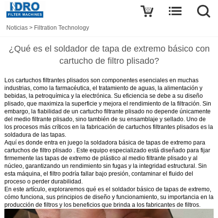
Noticias
>
Filtration Technology
¿Qué es el soldador de tapa de extremo básico con
cartucho de filtro plisado?
Los cartuchos filtrantes plisados son componentes esenciales en muchas
industrias, como la farmacéutica, el tratamiento de aguas, la alimentación y
bebidas, la petroquímica y la electrónica. Su eficiencia se debe a su diseño
plisado, que maximiza la superficie y mejora el rendimiento de la filtración. Sin
embargo, la fiabilidad de un cartucho filtrante plisado no depende únicamente
del medio filtrante plisado, sino también de su ensamblaje y sellado. Uno de
los procesos más críticos en la fabricación de cartuchos filtrantes plisados es la
soldadura de las tapas.
Aquí es donde entra en juego la
soldadora básica de tapas de extremo para
cartuchos de filtro plisado
. Este equipo especializado está diseñado para fijar
firmemente las tapas de extremo de plástico al medio filtrante plisado y al
núcleo, garantizando un rendimiento sin fugas y la integridad estructural. Sin
esta máquina, el filtro podría fallar bajo presión, contaminar el fluido del
proceso o perder durabilidad.
En este artículo, exploraremos qué es el soldador básico de tapas de extremo,
cómo funciona, sus principios de diseño y funcionamiento, su importancia en la
producción de filtros y los beneficios que brinda a los fabricantes de filtros.