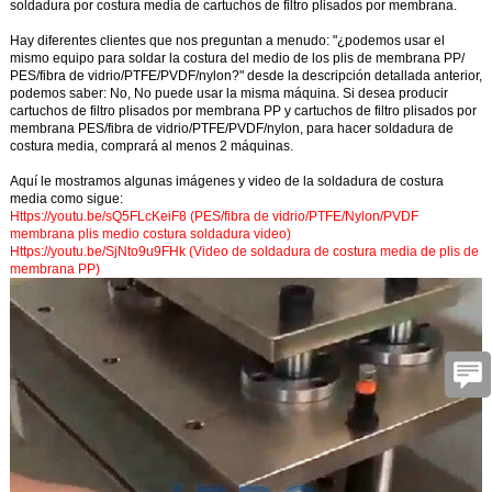
soldadura por costura media de cartuchos de filtro plisados por membrana.
Hay diferentes clientes que nos preguntan a menudo: "¿podemos usar el
mismo equipo para soldar la costura del medio de los plis de membrana PP/
PES/fibra de vidrio/PTFE/PVDF/nylon?" desde la descripción detallada anterior,
podemos saber: No, No puede usar la misma máquina. Si desea producir
cartuchos de filtro plisados por membrana PP y cartuchos de filtro plisados por
membrana PES/fibra de vidrio/PTFE/PVDF/nylon, para hacer soldadura de
costura media, comprará al menos 2 máquinas.
Aquí le mostramos algunas imágenes y video de la soldadura de costura
media como sigue:
Https://youtu.be/sQ5FLcKeiF8
(
PES/fibra de vidrio/PTFE/Nylon/PVDF
membrana plis medio costura soldadura video
)
Https://youtu.be/SjNto9u9FHk
(
Video de soldadura de costura media de plis de
membrana PP
)