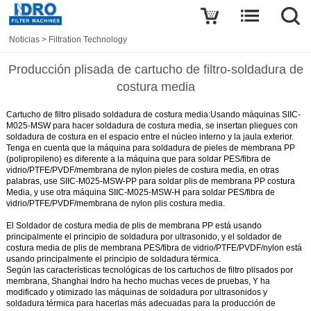
Noticias
>
Filtration Technology
Producción plisada de cartucho de filtro-soldadura de
costura media
Cartucho de filtro plisado soldadura de costura media:
Usando máquinas SIIC-
M025-MSW para hacer soldadura de costura media, se insertan pliegues con
soldadura de costura en el espacio entre el núcleo interno y la jaula exterior.
Tenga en cuenta que la máquina para soldadura de pieles de membrana PP
(polipropileno) es diferente a la máquina que para soldar PES/fibra de
vidrio/PTFE/PVDF/membrana de nylon pieles de costura media, en otras
palabras, use SIIC-M025-MSW-PP para soldar plis de membrana PP costura
Media, y use otra máquina SIIC-M025-MSW-H para soldar PES/fibra de
vidrio/PTFE/PVDF/membrana de nylon plis costura media.
El Soldador de costura media de plis de membrana PP está usando
principalmente el principio de soldadura por ultrasonido, y el soldador de
costura media de plis de membrana PES/fibra de vidrio/PTFE/PVDF/nylon está
usando principalmente el principio de soldadura térmica.
Según las características tecnológicas de los cartuchos de filtro plisados por
membrana, Shanghai Indro ha hecho muchas veces de pruebas, Y ha
modificado y otimizado las máquinas de soldadura por ultrasonidos y
soldadura térmica para hacerlas más adecuadas para la producción de