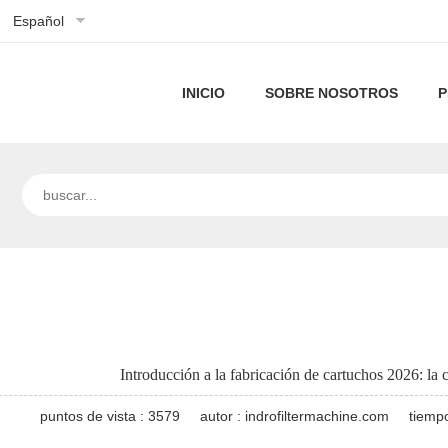
Español
INICIO
SOBRE NOSOTROS
P
Perfil
de
Nuestra
la
tecnología
empresa
Introducción a la fabricación de cartuchos 2026: l
puntos de vista : 3579
autor : indrofiltermachine.com
tiemp