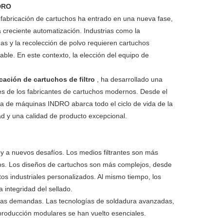
NDRO
de
filtración
de
filtro
de
filtros
fabricación de cartuchos ha entrado en una nueva fase,
 creciente automatización. Industrias como la
filtro
plisada
aire
de
cartucho
de
máquinas
guas y la recolección de polvo requieren cartuchos
iable. En este contexto, la elección del equipo de
de
para
plisado
aire
de
fusión
de
máquinas
cápsulas
piscinas/spas
de
cación de cartuchos de filtro
filtro
, ha desarrollado una
soplado
cartuchos
de
Máquinas
s de los fabricantes de cartuchos modernos. Desde el
bolsillo
de
máquinas
de
bolsas
de
gama de máquinas INDRO abarca todo el ciclo de vida de la
Soldador
dad y una calidad de producto excepcional.
polvo
filtro
de
envasado
de
cartucho
enrollados
filtro
de
piezas
de
y a nuevos desafíos. Los medios filtrantes son más
tos. Los diseños de cartuchos son más complejos, desde
filtros
de
filtro
tos industriales personalizados. Al mismo tiempo, los
 integridad del sellado.
tubos
haciendo
stas demandas. Las tecnologías de soldadura avanzadas,
e producción modulares se han vuelto esenciales.
de
partes