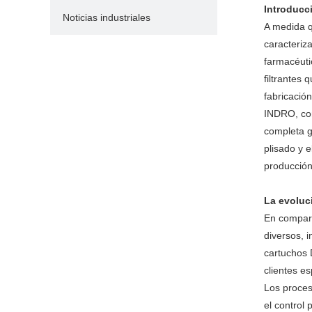
Introducc
Noticias industriales
A medida q
caracteriz
farmacéutic
filtrantes 
fabricació
INDRO, c
completa g
plisado y 
producción
La evoluc
En compara
diversos, 
cartuchos 
clientes es
Los proces
el control