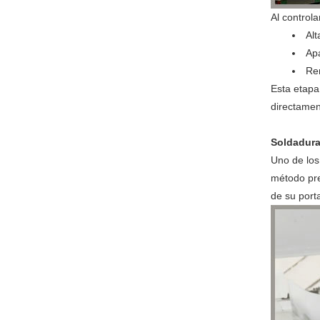
Al control
Alt
Apa
Ren
Esta etapa 
directament
Soldadura
Uno de los 
método pre
de su porta