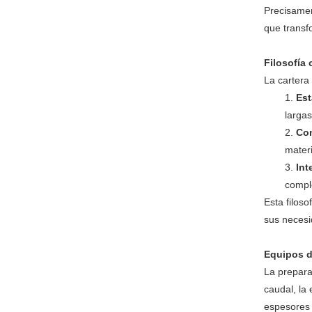
Precisamen
que transfo
Filosofía
La cartera
Est
largas
Com
mater
Int
compl
Esta filos
sus necesi
Equipos d
La prepara
caudal, la
espesores 