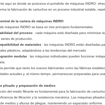
te aquí es donde se posiciona el portafolio de máquinas INDRO: ofre
rma la fabricación de cartuchos en un proceso industrial estable, repet
 central de la cartera de máquinas INDRO
 de máquinas INDRO se basa en tres principios fundamentales:
abilidad del proceso
: cada máquina está diseñada para minimizar la 
 series de producción.
patibilidad de materiales
: las máquinas INDRO están diseñadas par
iales plásticos, adaptándose a las tendencias del mercado.
egración modular
: las máquinas individuales pueden funcionar indep
eta.
ofía permite que tanto los nuevos fabricantes como las fábricas estable
dades actuales y, al mismo tiempo, permanezcan preparadas para una
e plisado y preparación de medios
ción del medio filtrante es fundamental para la fabricación de cartuchos
 eficiencia de filtración y la resistencia mecánica. Las máquinas plisa
de medios y alturas de pliegue, manteniendo un espaciado uniforme.