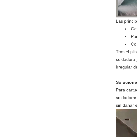
Las princip
Geo
Par
Com
Tras el pli
soldadura 
irregular d
Solucione
Para cartu
soldadoras
sin dañar e