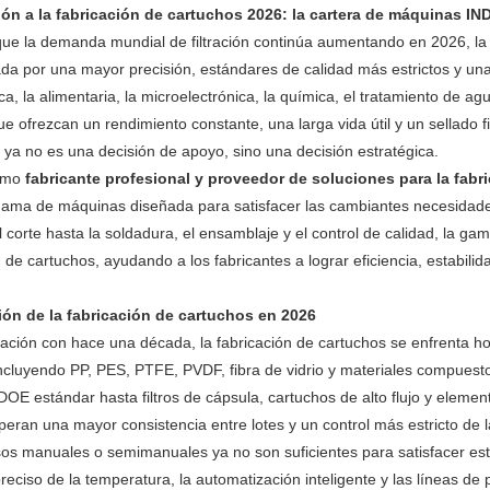
ión a la fabricación de cartuchos 2026: la cartera de máquinas I
ue la demanda mundial de filtración continúa aumentando en 2026, la 
ada por una mayor precisión, estándares de calidad más estrictos y una
a, la alimentaria, la microelectrónica, la química, el tratamiento de a
que ofrezcan un rendimiento constante, una larga vida útil y un sellado f
n ya no es una decisión de apoyo, sino una decisión estratégica.
omo
fabricante profesional y proveedor de soluciones para la fabri
ama de máquinas diseñada para satisfacer las cambiantes necesidade
el corte hasta la soldadura, el ensamblaje y el control de calidad, la 
 de cartuchos, ayudando a los fabricantes a lograr eficiencia, estabili
ión de la fabricación de cartuchos en 2026
ción con hace una década, la fabricación de cartuchos se enfrenta ho
incluyendo PP, PES, PTFE, PVDF, fibra de vidrio y materiales compues
DOE estándar hasta filtros de cápsula, cartuchos de alto flujo y elemen
peran una mayor consistencia entre lotes y un control más estricto de la
os manuales o semimanuales ya no son suficientes para satisfacer e
 preciso de la temperatura, la automatización inteligente y las líneas d