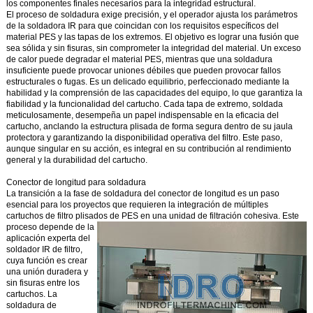
los componentes finales necesarios para la integridad estructural.
El proceso de soldadura exige precisión, y el operador ajusta los parámetros
de la soldadora IR para que coincidan con los requisitos específicos del
material PES y las tapas de los extremos. El objetivo es lograr una fusión que
sea sólida y sin fisuras, sin comprometer la integridad del material. Un exceso
de calor puede degradar el material PES, mientras que una soldadura
insuficiente puede provocar uniones débiles que pueden provocar fallos
estructurales o fugas. Es un delicado equilibrio, perfeccionado mediante la
habilidad y la comprensión de las capacidades del equipo, lo que garantiza la
fiabilidad y la funcionalidad del cartucho. Cada tapa de extremo, soldada
meticulosamente, desempeña un papel indispensable en la eficacia del
cartucho, anclando la estructura plisada de forma segura dentro de su jaula
protectora y garantizando la disponibilidad operativa del filtro. Este paso,
aunque singular en su acción, es integral en su contribución al rendimiento
general y la durabilidad del cartucho.
Conector de longitud para soldadura
La transición a la fase de soldadura del conector de longitud es un paso
esencial para los proyectos que requieren la integración de múltiples
cartuchos de filtro plisados de PES en una unidad de filtración cohesiva.
Este
proceso depende de la
aplicación experta del
soldador IR de filtro,
cuya función es crear
una unión duradera y
sin fisuras entre los
cartuchos. La
soldadura de