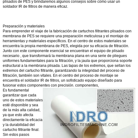
plisados de PES
y brindaremos algunos consejos sobre cómo usar un
soldador IR de filtros de manera eficaz.
Preparación y materiales
Para emprender
el viaje de la fabricación de cartuchos filtrantes plisados con
membrana de PES se requiere una preparación meticulosa y el montaje de
herramientas y materiales específicos. En
el centro de estos materiales se
encuentra la
propia membrana de PES, elegida por su eficacia de filtración.
Junto
con
este componente esencial se encuentran el equipo de plisado
necesario
, que transformará la membrana plana en una serie de pliegues
uniformes
fundamentales
para la filtración, y la jaula
que proporciona soporte
estructural a la membrana plisada. Las tapas de los extremos, que sellan los
extremos del cartucho filtrante, garantizando la integridad del
proceso de
filtración, también son vitales. En el centro del proceso de montaje se
encuentra el soldador IR de filtros, un sofisticado equipo
diseñado para
fusionar estos componentes con precisión.
componentes,
Es fundamental
garantizar que cada
uno de estos materiales
esté disponible y sea
de la más alta calidad,
ya que esto afecta
directamente la eficacia
y la durabilidad
del
cartucho filtrante final.
Sin estos pasos