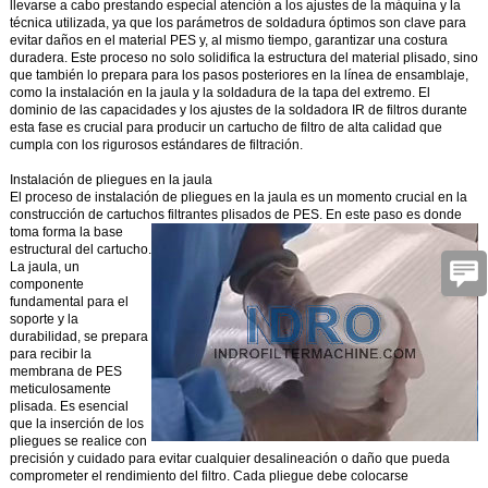
llevarse a cabo prestando especial atención a los ajustes de la máquina y la
técnica utilizada, ya que los parámetros de soldadura óptimos son clave para
evitar daños en el material PES y, al mismo tiempo, garantizar una costura
duradera. Este proceso no solo solidifica la estructura del material plisado, sino
que también lo prepara para los pasos posteriores en la línea de ensamblaje,
como la instalación en la jaula y la soldadura de la tapa del extremo. El
dominio de las capacidades y los ajustes de la soldadora IR de filtros durante
esta fase es crucial para producir un cartucho de filtro de alta calidad que
cumpla con los rigurosos estándares de filtración.
Instalación de pliegues en la jaula
El proceso de instalación de pliegues en la jaula es un momento crucial en la
construcción de cartuchos filtrantes plisados de PES.
En este paso es donde
toma forma la base
estructural del cartucho.
La jaula, un
componente
fundamental para el
soporte y la
durabilidad, se prepara
para recibir la
membrana de PES
meticulosamente
plisada. Es esencial
que la inserción de los
pliegues se realice con
precisión y cuidado para evitar cualquier desalineación o daño que pueda
comprometer el rendimiento del filtro. Cada pliegue debe colocarse