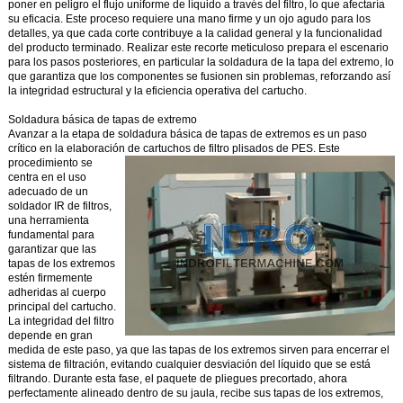
poner en peligro el flujo uniforme de líquido a través del filtro, lo que afectaría
su eficacia. Este proceso requiere una mano firme y un ojo agudo para los
detalles, ya que cada corte contribuye a la calidad general y la funcionalidad
del producto terminado. Realizar este recorte meticuloso prepara el escenario
para los pasos posteriores, en particular la soldadura de la tapa del extremo, lo
que garantiza que los componentes se fusionen sin problemas, reforzando así
la integridad estructural y la eficiencia operativa del cartucho.
Soldadura básica de tapas de extremo
Avanzar a la etapa de soldadura básica de tapas de extremos es un paso
crítico en la elaboración de cartuchos de filtro plisados de PES.
Este
procedimiento se
centra en el uso
adecuado de un
soldador IR de filtros,
una herramienta
fundamental para
garantizar que las
tapas de los extremos
estén firmemente
adheridas al cuerpo
principal del cartucho.
La integridad del filtro
depende en gran
medida de este paso, ya que las tapas de los extremos sirven para encerrar el
sistema de filtración, evitando cualquier desviación del líquido que se está
filtrando. Durante esta fase, el paquete de pliegues precortado, ahora
perfectamente alineado dentro de su jaula, recibe sus tapas de los extremos,