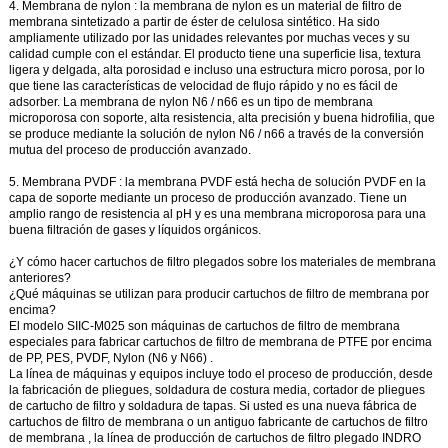
4.
Membrana de nylon
:
la membrana de nylon
es un material de filtro de
membrana sintetizado a partir de éster de celulosa sintético. Ha sido
ampliamente utilizado por las unidades relevantes por muchas veces y su
calidad cumple con el estándar. El producto tiene una superficie lisa, textura
ligera y delgada, alta porosidad e incluso una estructura micro porosa, por lo
que tiene las características de velocidad de flujo rápido y no es fácil de
adsorber. La membrana de nylon N6 / n66 es un tipo de membrana
microporosa con soporte, alta resistencia, alta precisión y buena hidrofilia, que
se produce mediante la solución de nylon N6 / n66 a través de la conversión
mutua del proceso de producción avanzado.
5.
Membrana PVDF
: la
membrana
PVDF
está hecha de solución PVDF en la
capa de soporte mediante un proceso de producción avanzado. Tiene un
amplio rango de resistencia al pH y es una membrana microporosa para una
buena filtración de gases y líquidos orgánicos.
¿Y cómo hacer
cartuchos de filtro plegados
sobre
los materiales de membrana
anteriores?
¿Qué máquinas se utilizan para producir
cartuchos de filtro de membrana por
encima?
El modelo
SIIC-M025
son
máquinas de cartuchos de filtro de membrana
especiales para fabricar
cartuchos de filtro de membrana de PTFE
por encima
de
PP, PES, PVDF, Nylon (N6 y N66)
.
La línea de máquinas y equipos incluye todo el proceso de producción, desde
la fabricación de pliegues, soldadura de costura media, cortador de pliegues
de cartucho de filtro y soldadura de tapas. Si usted es una nueva
fábrica de
cartuchos de filtro de membrana
o un antiguo
fabricante de cartuchos de filtro
de membrana
, la
línea de producción de cartuchos de filtro plegado
INDRO