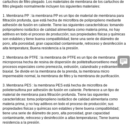
cartuchos de filtro plegado. Los
materiales de membrana de los cartuchos de
filtro plegado
normalmente incluyen los siguientes materiales:
1.
Membrana PP
: la
membrana
PP
es un tipo de material de membrana para
filtración profunda, que está hecha de microfibra de polipropileno mediante
adhesión de fusión en caliente. Tiene las siguientes características: tomando
polipropileno isotáctico de calidad alimentaria como materia prima, no hay
aditivos en todo el proceso de producción; sus propiedades físicas y químicas
son estables y tiene buena compatibilidad; tiene una serie de diámetro de
poro, alta porosidad, gran capacidad contaminante, retroceso y desinfección a
alta temperatura; Buena resistencia a la presión.
2.
Membrana de PTFE
: la
membrana de
PTFE
es un tipo de membrana
microporosa hecha de resina de dispersión de politetrafluoroetileno mediante
procesos especiales como premezcla, extrusión, calandrado y estiramiento
biaxial. Se divide en la membrana de la prenda, la membrana micro
impermeable normal, la membrana de filtro y la membrana de purificación.
3.
Membrana PES
: la
membrana
PES
está hecha de microfibra de
polietersulfona por adhesión de fusión en caliente. Pertenece a un tipo de
material de membrana para filtración profunda. Tiene las siguientes
características: toma polipropileno isotáctico de calidad alimentaria como
materia prima, y no hay aditivos en todo el proceso de producción; sus
propiedades físicas y químicas son estables y tiene buena compatibilidad;
tiene una serie de diámetro de poro, alta porosidad, gran capacidad
contaminante, retroceso y desinfección a altas temperaturas; Tiene buena
resistencia a la presión.