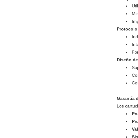
Uti
Min
Imp
Protocolo
Ind
Int
Fo
Diseño de
Sup
Co
Com
Garantía d
Los cartuc
Pr
Pr
Va
Si