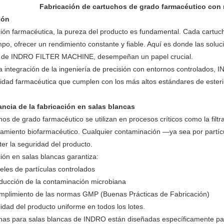
Fabricación de cartuchos de grado farmacéutico con 
ión
ración farmacéutica, la pureza del producto es fundamental. Cada cartuc
po, ofrecer un rendimiento constante y fiable. Aquí es donde las solu
ia de INDRO FILTER MACHINE, desempeñan un papel crucial.
a integración de la ingeniería de precisión con entornos controlados, 
calidad farmacéutica que cumplen con los más altos estándares de esteril
ancia de la fabricación en salas blancas
hos de grado farmacéutico se utilizan en procesos críticos como la filt
samiento biofarmacéutico. Cualquier contaminación —ya sea por part
r la seguridad del producto.
ción en salas blancas garantiza:
eles de partículas controlados
ducción de la contaminación microbiana
mplimiento de las normas GMP (Buenas Prácticas de Fabricación)
idad del producto uniforme en todos los lotes.
as para salas blancas de INDRO están diseñadas específicamente para