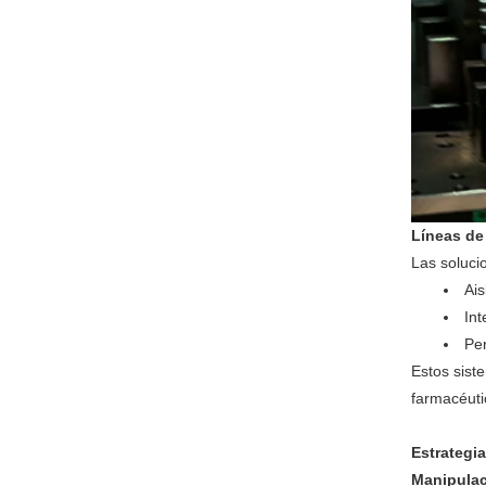
Líneas de
Las soluci
Ais
Int
Per
Estos sist
farmacéuti
Estrategi
Manipulac