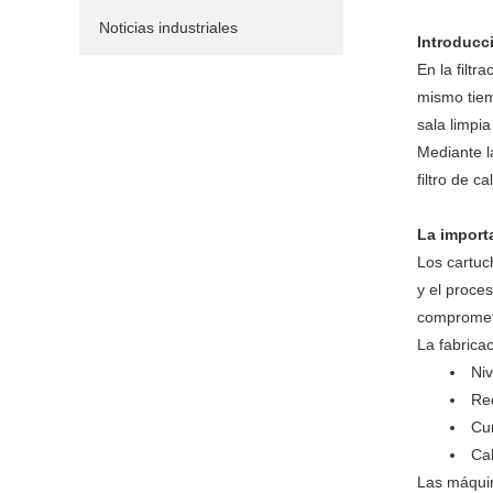
Noticias industriales
Introducc
En la filt
mismo tiem
sala limp
Mediante l
filtro de 
La import
Los cartuc
y el proce
compromete
La fabrica
Niv
Re
Cu
Cal
Las máquin