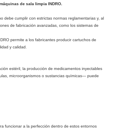
máquinas de sala limpia INDRO.
de
filtración
de
filtro
de
filtros
ho debe cumplir con estrictas normas reglamentarias y, al
filtro
plisada
aire
de
cartucho
de
máquinas
ciones de fabricación avanzadas, como los sistemas de
de
para
plisado
aire
de
fusión
de
máquinas
INDRO permite a los fabricantes producir cartuchos de
cápsulas
piscinas/spas
de
idad y calidad.
filtro
soplado
cartuchos
de
Máquinas
bolsillo
de
máquinas
de
bolsas
de
Soldador
ración estéril, la producción de medicamentos inyectables
polvo
filtro
de
envasado
de
cartucho
ículas, microorganismos o sustancias químicas— puede
enrollados
filtro
de
piezas
de
filtros
de
filtro
tubos
haciendo
 funcionar a la perfección dentro de estos entornos
de
partes