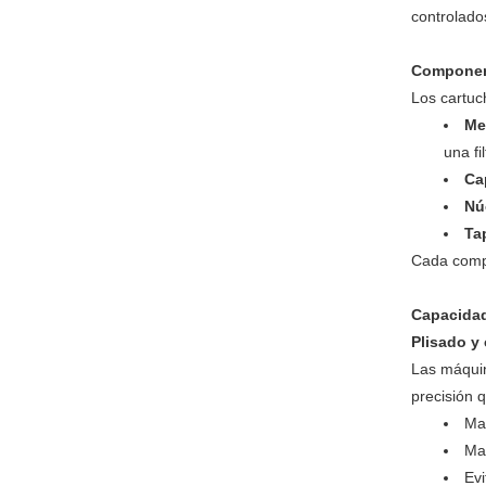
controlado
Component
Los cartuc
Me
una fi
Ca
Nú
Ta
Cada compo
Capacidad
Plisado y
Las máquin
precisión 
Ma
Max
Ev