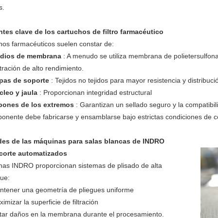
s.
es clave de los cartuchos de filtro farmacéutico
hos farmacéuticos suelen constar de:
dios de membrana
: A menudo se utiliza membrana de polietersulfon
ltración de alto rendimiento.
pas de soporte
: Tejidos no tejidos para mayor resistencia y distribució
cleo y jaula
: Proporcionan integridad estructural
pones de los extremos
: Garantizan un sellado seguro y la compatibil
nente debe fabricarse y ensamblarse bajo estrictas condiciones de co
es de las máquinas para salas blancas de INDRO
 corte automatizados
as INDRO proporcionan sistemas de plisado de alta
que:
ntener una geometría de pliegues uniforme
imizar la superficie de filtración
itar daños en la membrana durante el procesamiento.