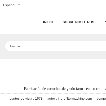
Español
INICIO
SOBRE NOSOTROS
P
Perfil
de
Nuestra
la
tecnología
empresa
Fabricación de cartuchos de grado farmacéutico con 
puntos de vista : 1679
autor : indrofiltermachine.com
tiempo