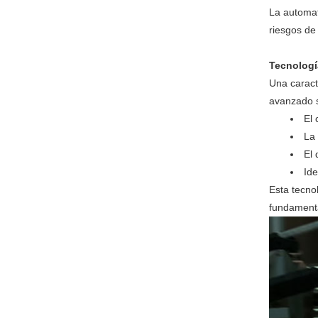
La automat
riesgos de
Tecnología
Una caract
avanzado s
El 
La 
El 
Ide
Esta tecno
fundament