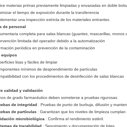
lice materias primas previamente limpiadas y envasadas en doble bols
imizar el tiempo de exposición durante la transferencia
lementar una inspección estricta de los materiales entrantes.
s de personal
umentaria completa para salas blancas (guantes, mascarillas, monos 
ervención limitada del operador debido a la automatización
rmación periódica en prevención de la contaminación
 equipos
erficies lisas y fáciles de limpiar
mponentes mínimos de desprendimiento de partículas
patibilidad con los procedimientos de desinfección de salas blancas
e calidad y validación
hos de grado farmacéutico deben someterse a pruebas rigurosas:
uebas de integridad
: Pruebas de punto de burbuja, difusión y manten
uebas de partículas
: Garantizan que los niveles de limpieza cumplan 
lidación microbiológica
: Confirma el rendimiento estéril.
stemas de trazabilidad
: Seguimiento y documentación de lotes