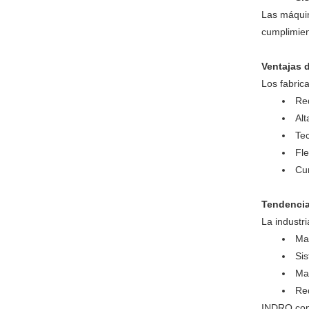
Las máquin
cumplimien
Ventajas 
Los fabric
Re
Alt
Tec
Fle
Cu
Tendencia
La industr
May
Sis
May
Req
INDRO cont