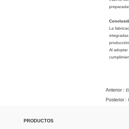
preparadas
Conclusi
La fabrica
integradas
producción
Al adoptar
cumplimien
twitter
whatsapp
pinterest
tumblr
linkedin
Anterior :
E
Posterior :
PRODUCTOS