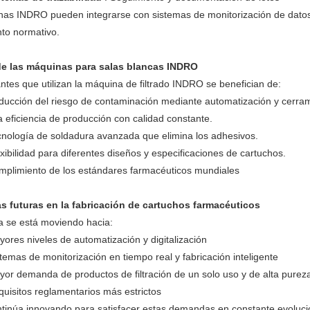
as INDRO pueden integrarse con sistemas de monitorización de datos p
to normativo.
de las máquinas para salas blancas INDRO
antes que utilizan la máquina de filtrado INDRO se benefician de:
ducción del riesgo de contaminación mediante automatización y cerram
a eficiencia de producción con calidad constante.
nología de soldadura avanzada que elimina los adhesivos.
xibilidad para diferentes diseños y especificaciones de cartuchos.
mplimiento de los estándares farmacéuticos mundiales
s futuras en la fabricación de cartuchos farmacéuticos
ia se está moviendo hacia:
ores niveles de automatización y digitalización
temas de monitorización en tiempo real y fabricación inteligente
or demanda de productos de filtración de un solo uso y de alta purez
uisitos reglamentarios más estrictos
inúa innovando para satisfacer estas demandas en constante evolución