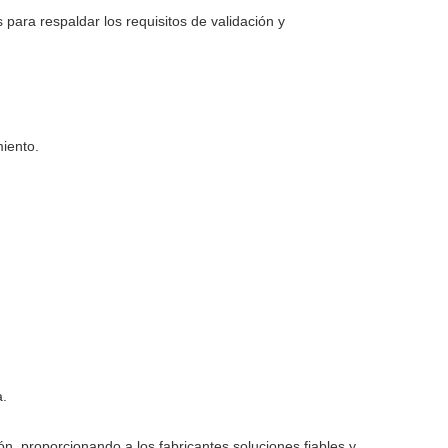
ara respaldar los requisitos de validación y
iento.
a.
, proporcionando a los fabricantes soluciones fiables y