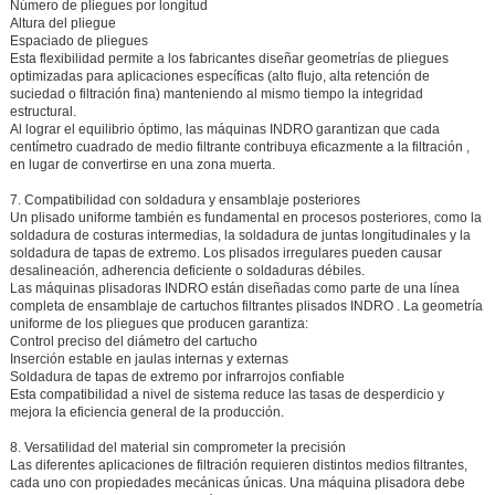
Número de pliegues por longitud
Altura del pliegue
Espaciado de pliegues
Esta flexibilidad permite a los fabricantes diseñar geometrías de pliegues
optimizadas para aplicaciones específicas (alto flujo, alta retención de
suciedad o filtración fina) manteniendo al mismo tiempo la integridad
estructural.
Al lograr el equilibrio óptimo, las máquinas INDRO garantizan que
cada
centímetro cuadrado de medio filtrante contribuya eficazmente a la filtración
,
en lugar de convertirse en una zona muerta.
7. Compatibilidad con soldadura y ensamblaje posteriores
Un plisado uniforme también es fundamental en procesos posteriores, como la
soldadura de costuras intermedias, la soldadura de juntas longitudinales y la
soldadura de tapas de extremo. Los plisados irregulares pueden causar
desalineación, adherencia deficiente o soldaduras débiles.
Las máquinas plisadoras INDRO están diseñadas como parte de una
línea
completa de ensamblaje de cartuchos filtrantes plisados INDRO
. La geometría
uniforme de los pliegues que producen garantiza:
Control preciso del diámetro del cartucho
Inserción estable en jaulas internas y externas
Soldadura de tapas de extremo por infrarrojos confiable
Esta compatibilidad a nivel de sistema reduce las tasas de desperdicio y
mejora la eficiencia general de la producción.
8. Versatilidad del material sin comprometer la precisión
Las diferentes aplicaciones de filtración requieren distintos medios filtrantes,
cada uno con propiedades mecánicas únicas. Una máquina plisadora debe