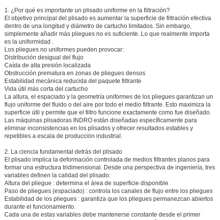
1. ¿Por qué es importante un plisado uniforme en la filtración?
El objetivo principal del plisado es aumentar la superficie de filtración efectiva
dentro de una longitud y diámetro de cartucho limitados. Sin embargo,
simplemente añadir más pliegues no es suficiente. Lo que realmente importa
es
la uniformidad
.
Los pliegues no uniformes pueden provocar:
Distribución desigual del flujo
Caída de alta presión localizada
Obstrucción prematura en zonas de pliegues densos
Estabilidad mecánica reducida del paquete filtrante
Vida útil más corta del cartucho
La altura, el espaciado y la geometría uniformes de los pliegues garantizan un
flujo uniforme del fluido o del aire por todo el medio filtrante. Esto maximiza la
superficie útil y permite que el filtro funcione exactamente como fue diseñado.
Las máquinas plisadoras INDRO están diseñadas específicamente para
eliminar inconsistencias en los plisados y ofrecer resultados estables y
repetibles a escala de producción industrial.
2. La ciencia fundamental detrás del plisado
El plisado implica la deformación controlada de medios filtrantes planos para
formar una estructura tridimensional. Desde una perspectiva de ingeniería, tres
variables definen la calidad del plisado:
Altura del pliegue
: determina el área de superficie disponible
Paso de pliegues (espaciado)
: controla los canales de flujo entre los pliegues
Estabilidad de los pliegues
: garantiza que los pliegues permanezcan abiertos
durante el funcionamiento.
Cada una de estas variables debe mantenerse constante desde el primer