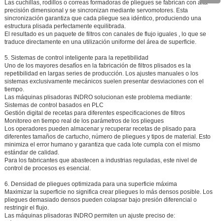
Las cuchillas, rodillos o correas formadoras de pliegues se fabrican con alta
precisión dimensional y se sincronizan mediante servomotores. Esta
sincronización garantiza que cada pliegue sea idéntico, produciendo una
estructura plisada perfectamente equilibrada.
El resultado es un paquete de filtros con
canales de flujo iguales
, lo que se
traduce directamente en una utilización uniforme del área de superficie.
5. Sistemas de control inteligente para la repetibilidad
Uno de los mayores desafíos en la fabricación de filtros plisados es la
repetibilidad en largas series de producción. Los ajustes manuales o los
sistemas exclusivamente mecánicos suelen presentar desviaciones con el
tiempo.
Las máquinas plisadoras INDRO solucionan este problema mediante:
Sistemas de control basados en PLC
Gestión digital de recetas para diferentes especificaciones de filtros
Monitoreo en tiempo real de los parámetros de los pliegues
Los operadores pueden almacenar y recuperar recetas de plisado para
diferentes tamaños de cartucho, número de pliegues y tipos de material. Esto
minimiza el error humano y garantiza que cada lote cumpla con el mismo
estándar de calidad.
Para los fabricantes que abastecen a industrias reguladas, este nivel de
control de procesos es esencial.
6. Densidad de pliegues optimizada para una superficie máxima
Maximizar la superficie no significa crear pliegues lo más densos posible. Los
pliegues demasiado densos pueden colapsar bajo presión diferencial o
restringir el flujo.
Las máquinas plisadoras INDRO permiten un ajuste preciso de: