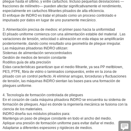
pliegue hasta el último, y entre cartuchos. Incluso pequeñas desviaciones —
fracciones de milímetro— pueden afectar significativamente el rendimiento,
especialmente en cartuchos filtrantes plisados de alta eficiencia.
El enfoque de INDRO es tratar el plisado como un proceso controlado e
impulsado por datos en lugar de uno puramente mecánico.
3. Alimentación precisa de medios: el primer paso hacia la uniformidad
El plisado uniforme comienza con
una alimentación estable del material
. Las
variaciones de tensión, velocidad o alineación en esta etapa se amplificarán
posteriormente, dando como resultado una geometría de pliegue irregular.
Las máquinas plisadoras INDRO utilizan:
Sistemas de alimentación servocontrolados
Gestión de medios de tensión constante
Rodillos guía de alta precisión
Estas características garantizan que el medio filtrante, ya sea PP meltblown,
PES, PTFE, fibra de vidrio o laminados compuestos, entre en la zona de
plisado con un control perfecto. Al eliminar arrugas, torceduras y fluctuaciones
de tensión, las máquinas INDRO sientan las bases para una formación de
pliegues uniforme.
4. Tecnología de formación controlada de pliegues
En el corazón de cada máquina plisadora INDRO se encuentra su sistema de
formación de pliegues. Aquí es donde la ingeniería mecánica se fusiona con la
ciencia de los materiales.
INDRO diseña sus módulos plisados para:
Mantenga un paso de pliegue constante en todo el ancho del medio.
Aplique una presión de formación uniforme para evitar dañar el medio.
Adaptarse a diferentes espesores y rigideces de medios.