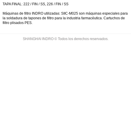
TAPA FINAL: 222 / FIN / SS, 226 / FIN / SS
Máquinas de filtro INDRO utilizadas: SIIC-M025 son
máquinas especiales
para
la
soldadura de tapones de filtro
para la industria farmacéutica. Cartuchos de
filtro plisados PES.
SHANGHAI INDRO © Todos los derechos reservados.