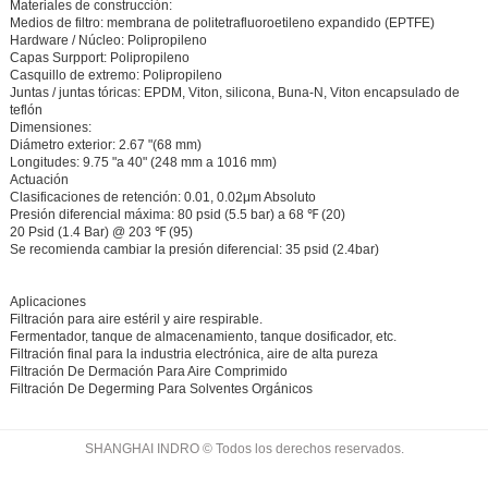
Materiales de construcción:
Medios de filtro: membrana de politetrafluoroetileno expandido (EPTFE)
Hardware / Núcleo: Polipropileno
Capas Surpport: Polipropileno
Casquillo de extremo: Polipropileno
Juntas / juntas tóricas: EPDM, Viton, silicona, Buna-N, Viton encapsulado de
teflón
Dimensiones:
Diámetro exterior: 2.67 "(68 mm)
Longitudes: 9.75 "a 40" (248 mm a 1016 mm)
Actuación
Clasificaciones de retención: 0.01, 0.02μm Absoluto
Presión diferencial máxima: 80 psid (5.5 bar) a 68 ℉ (20)
20 Psid (1.4 Bar) @ 203 ℉ (95)
Se recomienda cambiar la presión diferencial: 35 psid (2.4bar)
Aplicaciones
Filtración para aire estéril y aire respirable.
Fermentador, tanque de almacenamiento, tanque dosificador, etc.
Filtración final para la industria electrónica, aire de alta pureza
Filtración De Dermación Para Aire Comprimido
Filtración De Degerming Para Solventes Orgánicos
SHANGHAI INDRO © Todos los derechos reservados.