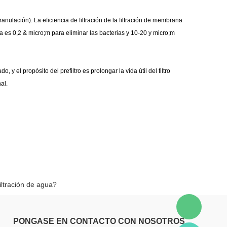
plástico
granulación
). La eficiencia de filtración de la filtración de membrana
ta es 0,2 & micro;m para eliminar las bacterias y 10-20 y micro;m
 y el propósito del prefiltro es prolongar la vida útil del filtro
nal.
iltración de agua?
PONGASE EN CONTACTO CON NOSOTROS