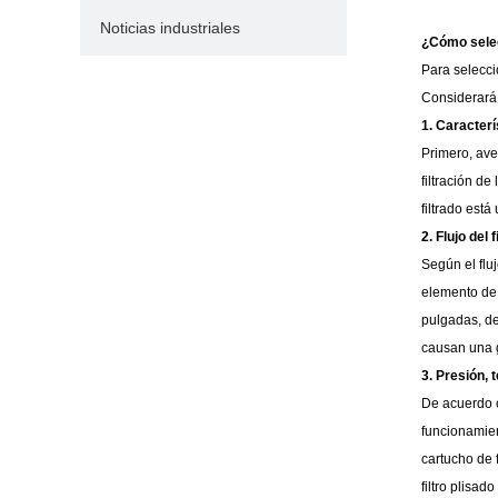
Noticias industriales
¿Cómo selecc
Para selecci
Considerará 
1. Caracterí
Primero, ave
filtración d
filtrado est
2. Flujo del f
Según el flu
elemento de f
pulgadas, de
causan una g
3. Presión,
De acuerdo c
funcionamien
cartucho de 
filtro plisa