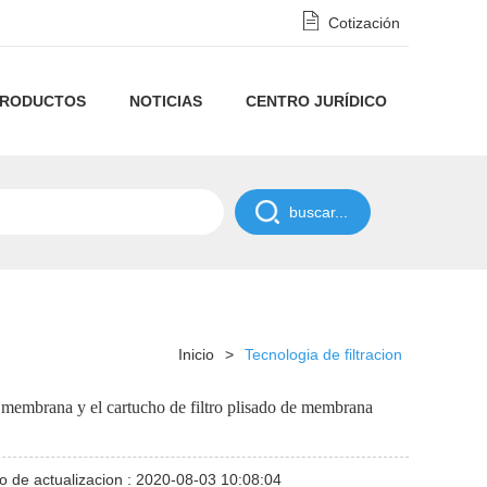
Cotización
RODUCTOS
NOTICIAS
CENTRO JURÍDICO
máquinas
Tecnologia
Política
de
de
de
máquinas
Noticias
POLÍTICA
cartucho
filtracion
privacidad
de
de
DE
Línea
Noticias
de
y
filtros
la
LA
de
industriales
Línea
Inicio
>
Tecnologia de filtracion
filtro
descargo
de
compañía
NDA
máquinas
de
máquinas
de membrana y el cartucho de filtro plisado de membrana
plisado
de
alto
para
máquinas
de
Máquina
responsabilidad
flujo
cartuchos
de
filtro
de
máquinas
o de actualizacion : 2020-08-03 10:08:04