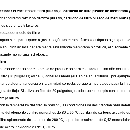
ionar el cartucho de filtro plisado, el cartucho de filtro plisado de membrana
onar correcto
Cartucho de filtro plisado, cartucho de filtro plisado de membran
los siguientes 5 factores:
sticas del medio de filtro
riguar si es para líquido o gas. Y según las características del líquido o gas para
e la solución acuosa generalmente está usando membrana hidrofílica, el disolvente 
á usando membrana hidrofóbica.
iltro
jo proporcionado por el proceso de producción para considerar el tamaño del filtro, 
iltro (10 pulgadas) es de 0,5 toneladas/hora (el flujo de agua filtrada), por ejemplo,
jando alguna franquicia en la cantidad correcta, porque a medida que pasa la filtra
ota de flujo. Si utiliza un filtro de 20 pulgadas, puede que no cumpla con los requis
 temperatura
on la temperatura del filtro, la presión, las condiciones de desinfección para dete
to del elemento de filtro general es de 80 a 90 °C. La fibra de carbono activado es 
filtro aglomerado de titanio es de 280 °C, la presión máxima es de 0,42 mpa/adelant
do de acero inoxidable es de 0,6 MPA.