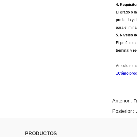
4. Requisito
El grado o la
profunda y d
para eliminar
5. Niveles de
El prefiltro 
terminal y red
Artículo rel
¿Cómo produ
twitter
whatsapp
pinterest
tumblr
linkedin
Anterior :
T
Posterior :
PRODUCTOS