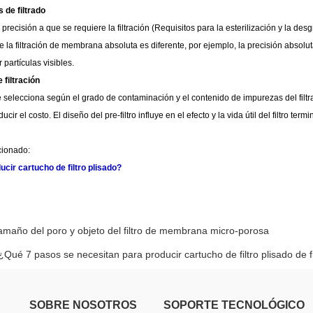
s de filtrado
 precisión a que se requiere la filtración (
Requisitos para la esterilización y la des
e la filtración de membrana absoluta es diferente, por ejemplo, la precisión absolu
 partículas visibles.
 filtración
se selecciona según el grado de contaminación y el contenido de impurezas del filtrado,
ucir el costo. El diseño del pre-filtro influye en el efecto y la vida útil del filtro termi
acionado:
cir cartucho de filtro plisado?
amaño del poro y objeto del filtro de membrana micro-porosa
¿Qué 7 pasos se necesitan para producir cartucho de filtro plisado de f
SOBRE NOSOTROS
SOPORTE TECNOLÓGICO