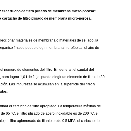
de
filtración
de
filtro
de
filtros
 y el cartucho de filtro plisado de membrana micro-porosa?
a y cartucho de filtro plisado de membrana micro-porosa
,
filtro
plisada
aire
de
cartucho
de
máquinas
de
para
plisado
aire
de
fusión
de
máquinas
 seleccionar materiales de membrana o materiales de sellado, la
cápsulas
piscinas/spas
de
filtro
orgánico filtrado puede elegir membrana hidrofóbica, el aire de
soplado
cartuchos
de
Máquinas
bolsillo
de
máquinas
de
bolsas
de
Soldador
el número de elementos del filtro. En general, el caudal del
polvo
filtro
de
envasado
de
cartucho
 para lograr 1,0 t de flujo, puede elegir un elemento de filtro de 30
ción, Las impurezas se acumulan en la superficie del filtro y
enrollados
filtro
de
piezas
de
itos.
filtros
de
filtro
rminar el cartucho de filtro apropiado. La temperatura máxima de
de 65 °C, el filtro plisado de acero inoxidable es de 200 °C, el
tubos
haciendo
e, el filtro aglomerado de titanio es de 0,5 MPA, el cartucho de
de
partes