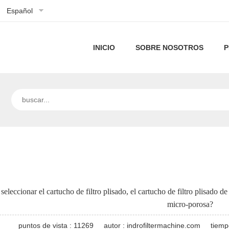
Español
INICIO
SOBRE NOSOTROS
P
Perfil
de
Nuestra
la
tecnología
empresa
eleccionar el cartucho de filtro plisado, el cartucho de filtro plisado 
micro-porosa?
puntos de vista : 11269
autor : indrofiltermachine.com
tiemp