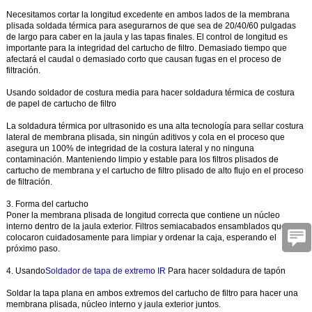
Necesitamos cortar la longitud excedente en ambos lados de la membrana
plisada soldada térmica para asegurarnos de que sea de 20/40/60 pulgadas
de largo para caber en la jaula y las tapas finales. El control de longitud es
importante para la integridad del cartucho de filtro. Demasiado tiempo que
afectará el caudal o demasiado corto que causan fugas en el proceso de
filtración.
Usando soldador de costura media para hacer soldadura térmica de costura
de papel de cartucho de filtro
La soldadura térmica por ultrasonido es una alta tecnología para sellar costura
lateral de membrana plisada, sin ningún aditivos y cola en el proceso que
asegura un 100% de integridad de la costura lateral y no ninguna
contaminación. Manteniendo limpio y estable para los filtros plisados de
cartucho de membrana y el cartucho de filtro plisado de alto flujo en el proceso
de filtración.
3. Forma del cartucho
Poner la membrana plisada de longitud correcta que contiene un núcleo
interno dentro de la jaula exterior. Filtros semiacabados ensamblados que se
colocaron cuidadosamente para limpiar y ordenar la caja, esperando el
próximo paso.
4. Usando
Soldador de tapa de extremo IR
Para hacer soldadura de tapón
Soldar la tapa plana en ambos extremos del cartucho de filtro para hacer una
membrana plisada, núcleo interno y jaula exterior juntos.