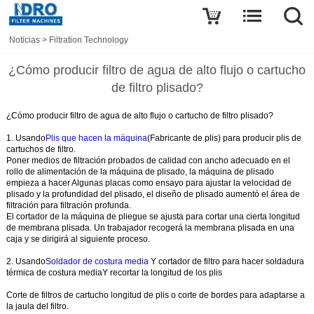
Noticias
>
Filtration Technology
¿Cómo producir filtro de agua de alto flujo o cartucho
de filtro plisado?
¿Cómo producir filtro de agua de alto flujo o cartucho de filtro plisado?
1. Usando
Plis que hacen la máquina
(Fabricante de plis) para producir plis de
cartuchos de filtro.
Poner medios de filtración probados de calidad con ancho adecuado en el
rollo de alimentación de la máquina de plisado, la máquina de plisado
empieza a hacer Algunas placas como ensayo para ajustar la velocidad de
plisado y la profundidad del plisado, el diseño de plisado aumentó el área de
filtración para filtración profunda.
El cortador de la máquina de pliegue se ajusta para cortar una cierta longitud
de membrana plisada. Un trabajador recogerá la membrana plisada en una
caja y se dirigirá al siguiente proceso.
2. Usando
Soldador de costura media
Y cortador de filtro para hacer soldadura
térmica de costura media
Y recortar la longitud de los plis
Corte de filtros de cartucho longitud de plis o corte de bordes para adaptarse a
la jaula del filtro.