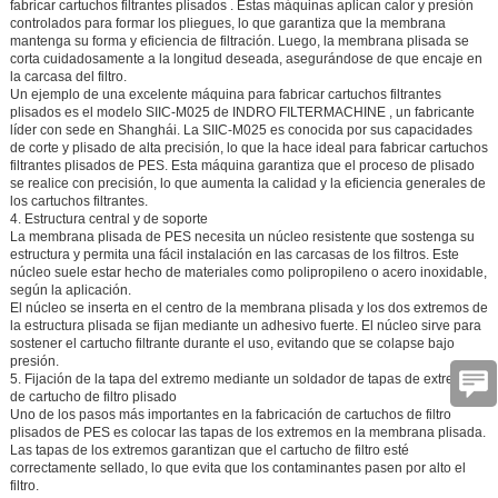
fabricar cartuchos filtrantes plisados
. Estas máquinas aplican calor y presión
controlados para formar los pliegues, lo que garantiza que la membrana
mantenga su forma y eficiencia de filtración. Luego, la membrana plisada se
corta cuidadosamente a la longitud deseada, asegurándose de que encaje en
la carcasa del filtro.
Un ejemplo de una excelente máquina para fabricar cartuchos filtrantes
plisados es el modelo
SIIC-M025
de
INDRO FILTERMACHINE
, un fabricante
líder con sede en Shanghái. La SIIC-M025 es conocida por sus capacidades
de corte y plisado de alta precisión, lo que la hace ideal para fabricar cartuchos
filtrantes plisados de PES. Esta máquina garantiza que el proceso de plisado
se realice con precisión, lo que aumenta la calidad y la eficiencia generales de
los cartuchos filtrantes.
4. Estructura central y de soporte
La membrana plisada de PES necesita un núcleo resistente que sostenga su
estructura y permita una fácil instalación en las carcasas de los filtros. Este
núcleo suele estar hecho de materiales como polipropileno o acero inoxidable,
según la aplicación.
El núcleo se inserta en el centro de la membrana plisada y los dos extremos de
la estructura plisada se fijan mediante un adhesivo fuerte. El núcleo sirve para
sostener el cartucho filtrante durante el uso, evitando que se colapse bajo
presión.
5. Fijación de la tapa del extremo mediante un soldador de tapas de extremo
de cartucho de filtro plisado
Uno de los pasos más importantes en la fabricación de cartuchos de filtro
plisados de PES es colocar las tapas de los extremos en la membrana plisada.
Las tapas de los extremos garantizan que el cartucho de filtro esté
correctamente sellado, lo que evita que los contaminantes pasen por alto el
filtro.