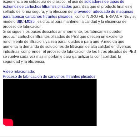
experiencia en soldadura de plástico. El uso de
soldadores de tapas de
extremos de cartuchos filtrantes plisados
garantiza que el producto final esté
sellado de forma segura, y la elección del
proveedor adecuado de máquinas
para fabricar cartuchos filtrantes plisados
, como
INDRO FILTERMACHINE
y su
modelo
SIIC-M025
, es crucial para mantener la calidad y la eficiencia del
proceso de fabricación.
Si se siguen los pasos descritos anteriormente, los fabricantes pueden
producir cartuchos filtrantes plisados de PES que ofrecen un excelente
rendimiento de filtración, ya sea para líquidos o para aire. A medida que
aumenta la demanda de soluciones de filtración de alta calidad en diversas
industrias, comprender el proceso de fabricación de los filtros plisados de PES
se vuelve cada vez más importante para garantizar la confiabilidad, la
seguridad y la eficiencia.
Vídeo relacionado:
Proceso de fabricación de cartuchos filtrantes plisados