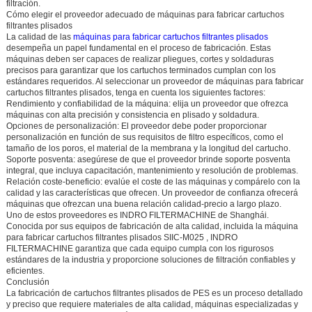
filtración.
Cómo elegir el proveedor adecuado de máquinas para fabricar cartuchos
filtrantes plisados
La calidad de las
máquinas para fabricar cartuchos filtrantes plisados
desempeña un papel fundamental en el proceso de fabricación. Estas
máquinas deben ser capaces de realizar pliegues, cortes y soldaduras
precisos para garantizar que los cartuchos terminados cumplan con los
estándares requeridos. Al seleccionar un proveedor de máquinas para fabricar
cartuchos filtrantes plisados, tenga en cuenta los siguientes factores:
Rendimiento y confiabilidad de la máquina:
elija un proveedor que ofrezca
máquinas con alta precisión y consistencia en plisado y soldadura.
Opciones de personalización:
El proveedor debe poder proporcionar
personalización en función de sus requisitos de filtro específicos, como el
tamaño de los poros, el material de la membrana y la longitud del cartucho.
Soporte posventa:
asegúrese de que el proveedor brinde soporte posventa
integral, que incluya capacitación, mantenimiento y resolución de problemas.
Relación coste-beneficio:
evalúe el coste de las máquinas y compárelo con la
calidad y las características que ofrecen. Un proveedor de confianza ofrecerá
máquinas que ofrezcan una buena relación calidad-precio a largo plazo.
Uno de estos proveedores es
INDRO FILTERMACHINE
de Shanghái.
Conocida por sus equipos de fabricación de alta calidad, incluida la máquina
para fabricar cartuchos filtrantes plisados
SIIC-M025
, INDRO
FILTERMACHINE garantiza que cada equipo cumpla con los rigurosos
estándares de la industria y proporcione soluciones de filtración confiables y
eficientes.
Conclusión
La fabricación de cartuchos filtrantes plisados de PES es un proceso detallado
y preciso que requiere materiales de alta calidad, máquinas especializadas y