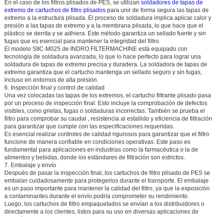
En el caso de los filtros plisados de PES, se utilizan
soldadores de tapas de
extremo de cartuchos de filtro plisados
para unir de forma segura las tapas de
extremo a la estructura plisada. El proceso de soldadura implica aplicar calor y
presión a las tapas de extremo y a la membrana plisada, lo que hace que el
plástico se derrita y se adhiera. Este método garantiza un sellado fuerte y sin
fugas que es esencial para mantener la integridad del filtro.
El modelo
SIIC-M025
de
INDRO FILTERMACHINE
está equipado con
tecnología de soldadura avanzada, lo que lo hace perfecto para lograr una
soldadura de tapas de extremo precisa y duradera. La soldadora de tapas de
extremo garantiza que el cartucho mantenga un sellado seguro y sin fugas,
incluso en entornos de alta presión.
6. Inspección final y control de calidad
Una vez colocadas las tapas de los extremos, el cartucho filtrante plisado pasa
por un proceso de inspección final. Esto incluye la comprobación de defectos
visibles, como grietas, fugas o soldaduras incorrectas. También se prueba el
filtro para comprobar su
caudal
,
resistencia al estallido
y
eficiencia de filtración
para garantizar que cumple con las especificaciones requeridas.
Es esencial realizar controles de calidad rigurosos para garantizar que el filtro
funcione de manera confiable en condiciones operativas. Este paso es
fundamental para aplicaciones en industrias como la farmacéutica o la de
alimentos y bebidas, donde los estándares de filtración son estrictos.
7. Embalaje y envío
Después de pasar la inspección final, los cartuchos de filtro plisado de PES se
embalan cuidadosamente para protegerlos durante el transporte. El embalaje
es un paso importante para mantener la calidad del filtro, ya que la exposición
a contaminantes durante el envío podría comprometer su rendimiento.
Luego, los cartuchos de filtro empaquetados se envían a los distribuidores o
directamente a los clientes, listos para su uso en diversas aplicaciones de