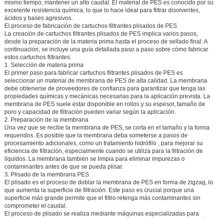
mismo tiempo, mantener un alto caudal. El material de PES es conocido por su
excelente resistencia química, lo que lo hace ideal para filtrar disolventes,
ácidos y bases agresivos.
El proceso de fabricación de cartuchos filtrantes plisados de PES
La creación de cartuchos filtrantes plisados de PES implica varios pasos,
desde la preparación de la materia prima hasta el proceso de sellado final. A
continuación, se incluye una guía detallada paso a paso sobre cómo fabricar
estos cartuchos filtrantes:
1. Selección de materia prima
El primer paso para fabricar cartuchos filtrantes plisados de PES es
seleccionar un material de membrana de PES de alta calidad. La membrana
debe obtenerse de proveedores de confianza para garantizar que tenga las
propiedades químicas y mecánicas necesarias para la aplicación prevista. La
membrana de PES suele estar disponible en rollos y su espesor, tamaño de
poro y capacidad de filtración pueden variar según la aplicación.
2. Preparación de la membrana
Una vez que se recibe la membrana de PES, se corta en el tamaño y la forma
requeridos. Es posible que la membrana deba someterse a pasos de
procesamiento adicionales, como
un tratamiento hidrófilo
, para mejorar su
eficiencia de filtración, especialmente cuando se utiliza para la filtración de
líquidos. La membrana también se limpia para eliminar impurezas o
contaminantes antes de que se pueda plisar.
3. Plisado de la membrana PES
El plisado es el proceso de doblar la membrana de PES en forma de zigzag, lo
que aumenta la superficie de filtración. Este paso es crucial porque una
superficie más grande permite que el filtro retenga más contaminantes sin
comprometer el caudal.
El proceso de plisado se realiza mediante
máquinas especializadas para