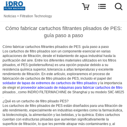
Noticias
>
Filtration Technology
Cómo fabricar cartuchos filtrantes plisados de PES:
guía paso a paso
Cómo fabricar cartuchos filtrantes plisados de PES: guía paso a paso
Los cartuchos de filtro plisados son un componente esencial en varias
aplicaciones de filtración, desde el tratamiento de agua industrial hasta la
purificación del aire. Entre los diferentes materiales utilizados en los filtros
plisados,
el PES (polietersulfona)
es una opción popular debido a su
resistencia química superior, tolerancia a altas temperaturas y excelente
rendimiento de filtración. En este artículo, exploraremos el proceso de
fabricación de cartuchos de filtro plisados de PES, incluido el papel del
soldador de tapas de extremos de cartuchos de filtro plisados
y la importancia
de elegir el
proveedor adecuado de máquinas para fabricar cartuchos de filtro
plisados
, como
INDRO FILTERMACHINE
de Shanghai y su modelo
SIIC-M025
.
¿Qué es un cartucho de filtro plisado PES?
Los cartuchos de filtro plisados de PES están diseñados para una filtración de
alto rendimiento, especialmente en industrias exigentes como la farmacéutica,
la biotecnología, la alimentación y las bebidas, y la química. Estos cartuchos
cuentan con estructuras plisadas que aumentan significativamente la
superficie de filtración, lo que les permite atrapar más contaminantes y, al