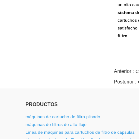
un alto ca
sistema d
cartuchos d
satisfecho
filtro
.
twitter
whatsapp
pinterest
tumblr
linkedin
Anterior :
C
Posterior :
PRODUCTOS
máquinas de cartucho de filtro plisado
máquinas de filtros de alto flujo
Línea de máquinas para cartuchos de filtro de cápsulas