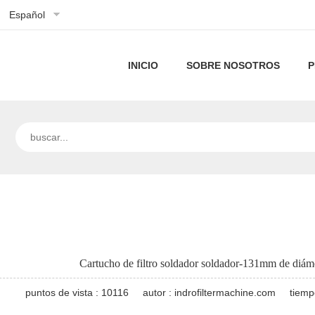
Español
INICIO
SOBRE NOSOTROS
P
Perfil
de
Nuestra
la
tecnología
empresa
Cartucho de filtro soldador soldador-131mm de diámet
puntos de vista : 10116
autor : indrofiltermachine.com
tiemp