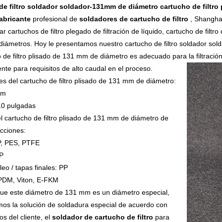
de filtro soldador soldador-131mm de diámetro cartucho de filtro 
abricante
profesional de
soldadores de cartucho de filtro
, Shangha
ar cartuchos de filtro plegado de filtración de líquido, cartucho de fil
 diámetros. Hoy le presentamos nuestro cartucho de filtro soldador sol
o de filtro plisado de 131 mm de diámetro es adecuado para la filtració
nte para requisitos de alto caudal en el proceso.
s del cartucho de filtro plisado de 131 mm de diámetro:
mm
10 pulgadas
el cartucho de filtro plisado de 131 mm de diámetro de
ucciones:
P, PES, PTFE
PP
leo / tapas finales: PP
EPDM, Viton, E-FKM
ue este diámetro de 131 mm es un diámetro especial,
mos la solución de soldadura especial de acuerdo con
os del cliente, el
soldador de cartucho de filtro
para