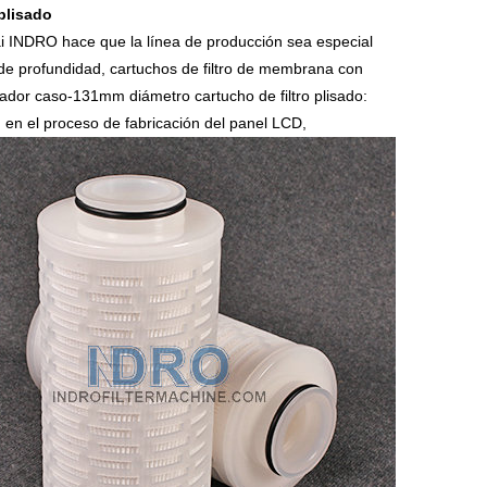
plisado
de
filtración
de
filtro
de
filtros
i INDRO hace que la línea de producción sea especial
tro de profundidad, cartuchos de filtro de membrana con
filtro
plisada
aire
de
cartucho
de
máquinas
dador caso-131mm diámetro cartucho de filtro plisado:
n en el proceso de fabricación del panel LCD,
de
para
plisado
aire
de
fusión
de
máquinas
cápsulas
piscinas/spas
de
filtro
soplado
cartuchos
de
Máquinas
bolsillo
de
máquinas
de
bolsas
de
Soldador
polvo
filtro
de
envasado
de
cartucho
enrollados
filtro
de
piezas
de
filtros
de
filtro
tubos
haciendo
de
partes