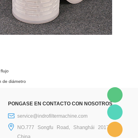
plástico
flujo
mm de diámetro
PONGASE EN CONTACTO CON NOSOTROS
service@indrofiltermachine.com
NO.777 Songfu Road, Shanghái 201706,
China