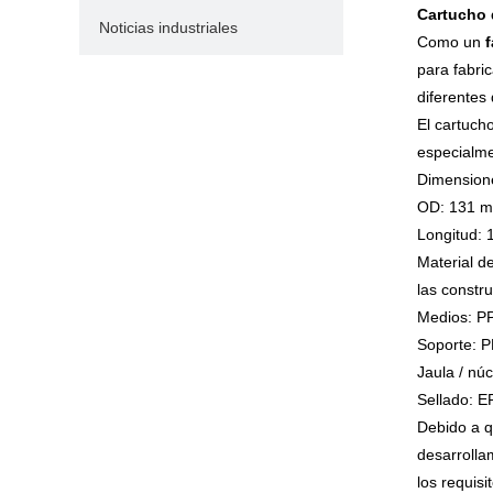
Cartucho 
Noticias industriales
Como un
f
para fabric
diferentes
El cartuch
especialme
Dimensione
OD: 131 
Longitud: 
Material d
las constr
Medios: P
Soporte: 
Jaula / núc
Sellado: 
Debido a q
desarrolla
los requisit