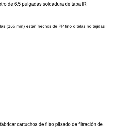
metro de 6.5 pulgadas soldadura de tapa IR
de
filtración
de
filtro
de
filtros
filtro
plisada
aire
de
cartucho
de
máquinas
adas (165 mm) están hechos de PP fino o telas no tejidas
de
para
plisado
aire
de
fusión
de
máquinas
cápsulas
piscinas/spas
de
filtro
soplado
cartuchos
de
Máquinas
bolsillo
de
máquinas
de
bolsas
de
Soldador
polvo
filtro
de
envasado
de
cartucho
enrollados
filtro
de
piezas
de
filtros
de
filtro
tubos
haciendo
abricar cartuchos de filtro plisado de filtración de
de
partes