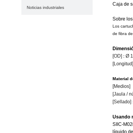
Caja de s
Noticias industriales
Sobre los 
Los cartuc
de fibra de
Dimensi
[OD]
:
Ø 
[Longitud
Material
d
[Medios]
[Jaula / n
[Sellado]
Usando 
SIIC-M028
líquido d