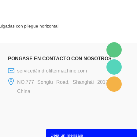
plástico
 pulgadas con pliegue horizontal
PONGASE EN CONTACTO CON NOSOTROS
service@indrofiltermachine.com
NO.777 Songfu Road, Shanghái 201706,
China
Deja un mensaje