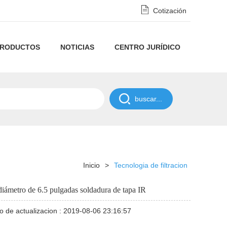
Cotización
RODUCTOS
NOTICIAS
CENTRO JURÍDICO
máquinas
Tecnologia
Política
de
de
de
máquinas
Noticias
POLÍTICA
cartucho
filtracion
privacidad
de
de
DE
Línea
Noticias
de
y
filtros
la
LA
de
industriales
Línea
Inicio
>
Tecnologia de filtracion
filtro
descargo
de
compañía
NDA
máquinas
de
máquinas
 diámetro de 6.5 pulgadas soldadura de tapa IR
plisado
de
alto
para
máquinas
de
Máquina
o de actualizacion : 2019-08-06 23:16:57
responsabilidad
flujo
cartuchos
de
filtro
de
máquinas