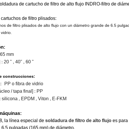
oldadura de cartucho de filtro de alto flujo INDRO-filtro de diá
cartuchos de filtro plisados:
hos de filtro plisados de alto flujo con un diámetro grande de 6.5 pulg
 vidrio.
ón:
165 mm
]
:
20 "
,
40"
,
60 "
e
construcciones:
：
PP o fibra de vidrio
úcleo / tapa final]
:
PP
:
silicona
,
EPDM
,
Viton
,
E-FKM
máquinas:
, la línea especial de
soldadura de filtro de alto flujo
es para f
e 6.5 pulgadas (165 mm) de diámetro.