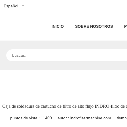
Español
INICIO
SOBRE NOSOTROS
P
Perfil
de
Nuestra
la
tecnología
empresa
Caja de soldadura de cartucho de filtro de alto flujo INDRO-filtro de
puntos de vista : 11409
autor : indrofiltermachine.com
tiemp